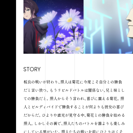
STORY
桜良の戦いが終わり、照人は菊花に今度こそ自分との勝負
だと言い放つ。もうリビルドバトルは関係ない、兄と妹とし
ての勝負だと。照人からそう言われ、喜びに震える菊花。照
人とビルディバイドで勝負することが何よりも彼女の喜び
だからだ。ひよりや直光が見守る中、菊花との勝負を始める
照人。しかしその裏で、照人たちのバトルを誰よりも楽しみ
にしている男がいた。照人たちの戦いを前にひとりほくそ