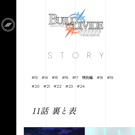
S
T
O
R
Y
#13
#14
#15
#16
#17
特別編
#18
#19
#20
#21
#22
#23
#24
11話
裏と表