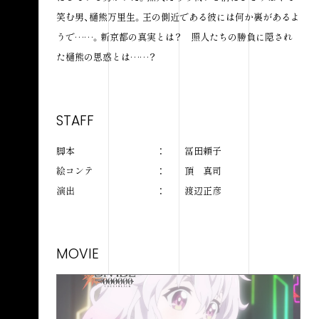
笑む男、樋熊万里生。王の側近である彼には何か裏があるよ
うで……。新京都の真実とは？ 照人たちの勝負に隠され
た樋熊の思惑とは……？
STAFF
脚本
冨田頼子
絵コンテ
頂 真司
演出
渡辺正彦
MOVIE