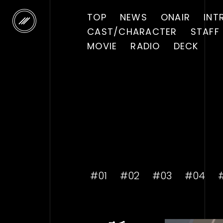
TOP
NEWS
ONAIR
INT
CAST
/
CHARACTER
STAFF
MOVIE
RADIO
DECK
#01
#02
#03
#04