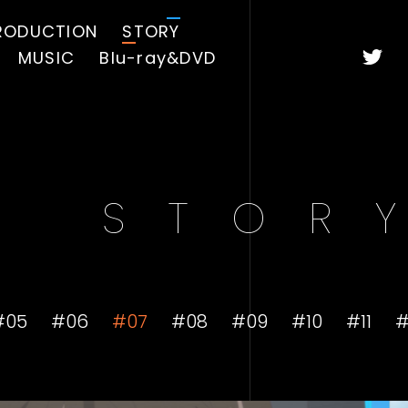
RODUCTION
STORY
MUSIC
Blu-ray&DVD
S
T
O
R
Y
#05
#06
#07
#08
#09
#10
#11
#