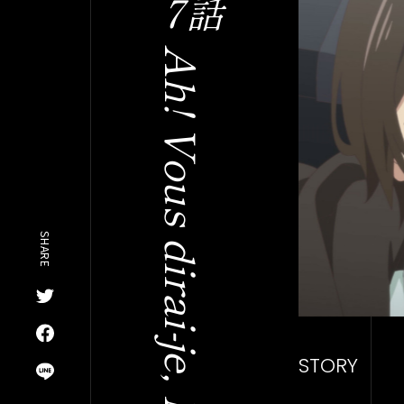
7話
Ah! Vous dirai-je, Mer
SHARE
STORY