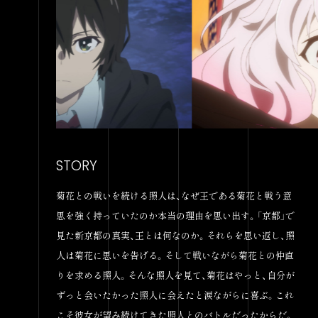
STORY
菊花との戦いを続ける照人は、なぜ王である菊花と戦う意
思を強く持っていたのか本当の理由を思い出す。「京都」で
見た新京都の真実、王とは何なのか。それらを思い返し、照
人は菊花に思いを告げる。そして戦いながら菊花との仲直
りを求める照人。そんな照人を見て、菊花はやっと、自分が
ずっと会いたかった照人に会えたと涙ながらに喜ぶ。これ
こそ彼女が望み続けてきた照人とのバトルだったからだ。