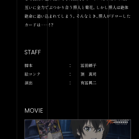
互いに全力でぶつかり合う照人と菊花。しかし照人は絶体
絶命に追い込まれてしまう。そんなとき、照人がドローした
カードは……！？
STAFF
脚本
冨田頼子
絵コンテ
頂 真司
演出
有冨興二
MOVIE