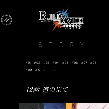
S
T
O
R
Y
#01
#02
#03
#04
#05
#06
#07
#08
#09
#10
#11
#12
12話
道の果て